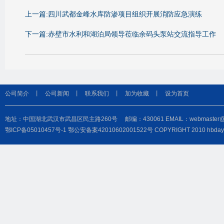
上一篇:四川武都金峰水库防渗项目组织开展消防应急演练
下一篇:赤壁市水利和湖泊局领导莅临余码头泵站交流指导工作
公司简介
丨
公司新闻
丨
联系我们
丨
加为收藏
丨
设为首页
地址：中国湖北武汉市武昌区民主路260号 邮编：430061 EMAIL：webmaster@hbdayu
鄂ICP备05010457号-1
鄂公安备案42010602001522号
COPYRIGHT 2010 hbd