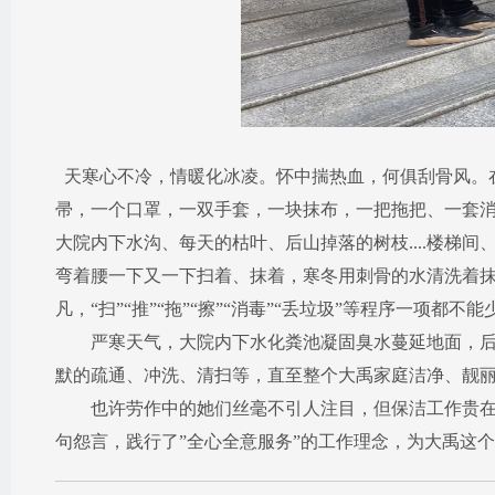
​天寒心不冷，情暖化冰凌。怀中揣热血，何俱刮骨风。
帚，一个口罩，一双手套，一块抹布，一把拖把、一套
大院内下水沟、每天的枯叶、后山掉落的树枝....楼梯间
弯着腰一下又一下扫着、抹着，寒冬用刺骨的水清洗着
凡，“扫”“推”“拖”“擦”“消毒”“丢垃圾”等程序一项都不能
严寒天气，大院内下水化粪池凝固臭水蔓延地面，后勤
默的疏通、冲洗、清扫等，直至整个大禹家庭洁净、靓丽.
也许劳作中的她们丝毫不引人注目，但保洁工作贵在坚
句怨言，践行了”全心全意服务”的工作理念，为大禹这