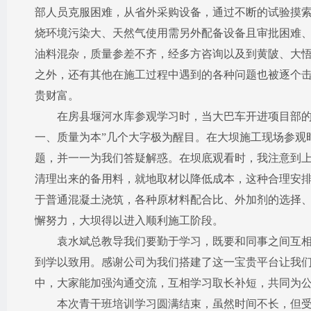
部人员克服困难，从省外采购设备，通过不断的试验摸
烧环境污染大、天然气使用需另外配备设备且审批困难
油料混杂，质量参差不齐，经多方咨询以及到黄陂、大
之外，还有其他在施工过程中遇到的各种问题也被逐个
贵财富。
在房县堰河水库参观学习时，当大巴车开进项目部的那
一、质量为本”几个大字极为醒目。在大坝施工现场参观
题，并一一为我们答疑解惑。在坝底观看时，我注意到
清理出来的备用料，就地取材以降低成本，这种合理安
于普通混凝土浇筑，各种原材料配合比、外加剂的选择
懈努力，大坝得以进入顺利施工阶段。
袁水斌总教导我们要勤于学习，既要和同事之间互相交
到学以致用。感谢公司为我们搭建了这一宝贵平台让我
中，大家能加强沟通交流，互相学习取长补短，共同为
本次青干班培训学习圆满结束，虽然时间不长，但受益