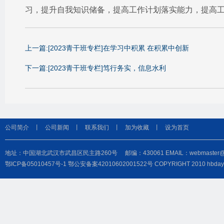
习，提升自我知识储备，提高工作计划落实能力，提高
上一篇:[2023青干班专栏]在学习中积累 在积累中创新
下一篇:[2023青干班专栏]笃行务实，信息水利
公司简介
丨
公司新闻
丨
联系我们
丨
加为收藏
丨
设为首页
地址：中国湖北武汉市武昌区民主路260号 邮编：430061 EMAIL：webmaster@hbdayu
鄂ICP备05010457号-1
鄂公安备案42010602001522号
COPYRIGHT 2010 hbd