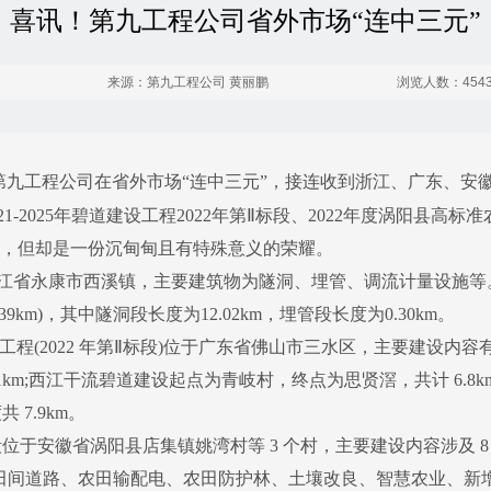
喜讯！第九工程公司省外市场“连中三元”
来源：第九工程公司 黄丽鹏
浏览人数：454
第九工程公司在省外市场“连中三元”，接连收到浙江、广东、安
21-2025年碧道建设工程2022年第Ⅱ标段、2022年度涡阳县
，但却是一份沉甸甸且有特殊意义的荣耀。
省永康市西溪镇，主要建筑物为隧洞、埋管、调流计量设施等。永康
km)，其中隧洞段长度为12.02km，埋管段长度为0.30km。
建设工程(2022 年第Ⅱ标段)位于广东省佛山市三水区，主要建设
1km;西江干流碧道建设起点为青岐村，终点为思贤滘，共计 6.8
7.9km。
安徽省涡阳县店集镇姚湾村等 3 个村，主要建设内容涉及 8
田间道路、农田输配电、农田防护林、土壤改良、智慧农业、新