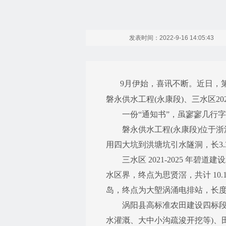
发表时间：2022-9-16 14:05:43
9月伊始，喜讯不断。近日，
磐永供水工程(永康段)、三水区20
一份“通知书”，虽寥寥几行字
磐永供水工程(永康段)位于浙江
用四大坑到洪塘坑引水隧洞，长3.39
三水区 2021-2025 年碧道
水区界，终点为思贤滘，共计 10.
岛，终点为大塱涡涌电排站，长度共 
涡阳县高标准农田建设四标段位于
水灌溉、大中小沟疏浚开挖等)、