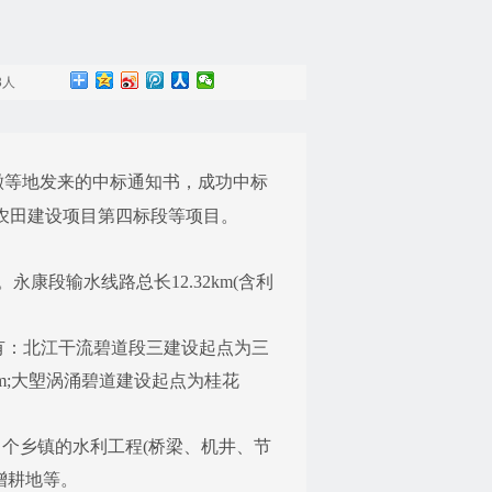
3人
徽等地发来的中标通知书，成功中标
高标准农田建设项目第四标段等项目。
段输水线路总长12.32km(含利
内容有：北江干流碧道段三建设起点为三
km;大塱涡涌碧道建设起点为桂花
 个乡镇的水利工程(桥梁、机井、节
增耕地等。