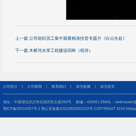
上一篇:公司组织员工集中观看精准扶贫专题片《白云生处》
下一篇:木桥河水库工程建设回眸（组诗）
公司简介
丨
公司新闻
丨
联系我们
丨
加为收藏
丨
设为首页
地址：中国湖北武汉市武昌区民主路260号 邮编：430061 EMAIL：webmaster@hbdayu
鄂ICP备05010457号-1
鄂公安备案42010602001522号
COPYRIGHT 2010 hbd