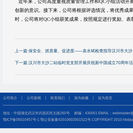
近年来，公司高度重视质量管理工作和QC小组活动开
创新的意识。接下来，公司将根据评选情况，将优秀成
时，公司将对QC小组获奖成果，按照规定进行奖励、表
上一篇:保安全、抓质量、促进度——袁水斌检查指导汉川市大沙
下一篇:汉川市大沙二站临时党支部开展庆祝新中国成立70周年
公司简介
丨
公司新闻
丨
联系我们
丨
加为收藏
丨
设为首页
地址：中国湖北武汉市武昌区民主路260号 邮编：430061 EMAIL：webmaster@hbdayu
鄂ICP备05010457号-1
鄂公安备案42010602001522号
COPYRIGHT 2010 hbd